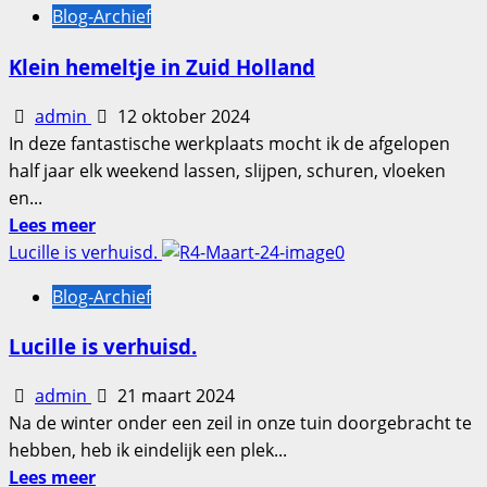
Blog-Archief
Wielophanging
Klein hemeltje in Zuid Holland
admin
12 oktober 2024
In deze fantastische werkplaats mocht ik de afgelopen
half jaar elk weekend lassen, slijpen, schuren, vloeken
en...
Lees
Lees meer
meer
Lucille is verhuisd.
over
Blog-Archief
Klein
hemeltje
Lucille is verhuisd.
in
Zuid
admin
21 maart 2024
Holland
Na de winter onder een zeil in onze tuin doorgebracht te
hebben, heb ik eindelijk een plek...
Lees
Lees meer