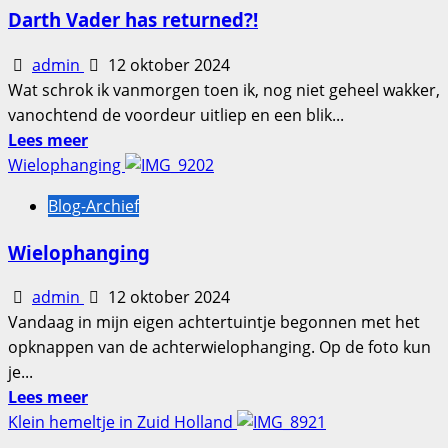
onderdelen
Darth Vader has returned?!
bij
de
admin
12 oktober 2024
R4
Wat schrok ik vanmorgen toen ik, nog niet geheel wakker,
Club
vanochtend de voordeur uitliep en een blik...
Nederland
Lees
Lees meer
meer
Wielophanging
over
Blog-Archief
Darth
Vader
Wielophanging
has
returned?!
admin
12 oktober 2024
Vandaag in mijn eigen achtertuintje begonnen met het
opknappen van de achterwielophanging. Op de foto kun
je...
Lees
Lees meer
meer
Klein hemeltje in Zuid Holland
over