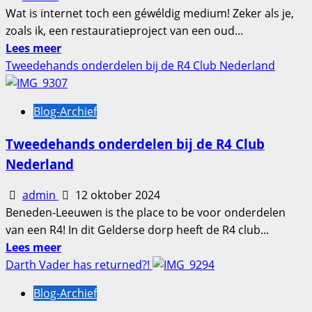
Wat is internet toch een géwéldig medium! Zeker als je,
zoals ik, een restauratieproject van een oud...
Lees
Lees meer
meer
Tweedehands onderdelen bij de R4 Club Nederland
over
De
Blog-Archief
Odyssee
van
Tweedehands onderdelen bij de R4 Club
auto
Nederland
onderdelen.
admin
12 oktober 2024
Beneden-Leeuwen is the place to be voor onderdelen
van een R4! In dit Gelderse dorp heeft de R4 club...
Lees
Lees meer
meer
Darth Vader has returned?!
over
Blog-Archief
Tweedehands