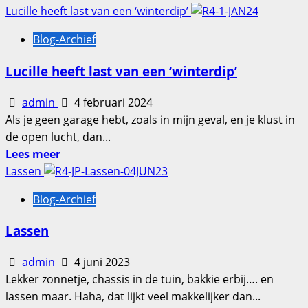
meer
Lucille heeft last van een ‘winterdip’
over
Blog-Archief
Lucille
is
Lucille heeft last van een ‘winterdip’
verhuisd.
admin
4 februari 2024
Als je geen garage hebt, zoals in mijn geval, en je klust in
de open lucht, dan...
Lees
Lees meer
meer
Lassen
over
Blog-Archief
Lucille
heeft
Lassen
last
van
admin
4 juni 2023
een
Lekker zonnetje, chassis in de tuin, bakkie erbij…. en
‘winterdip’
lassen maar. Haha, dat lijkt veel makkelijker dan...