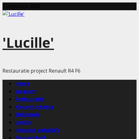
Ga
6 augustus 2026
naar
de
inhoud
'Lucille'
Restauratie project Renault R4 F6
Primair
Home
menu
Waarom
Restauratie
Kleurenschema
Elektrisch
Lucille
Handige website’s
Blog-Archief