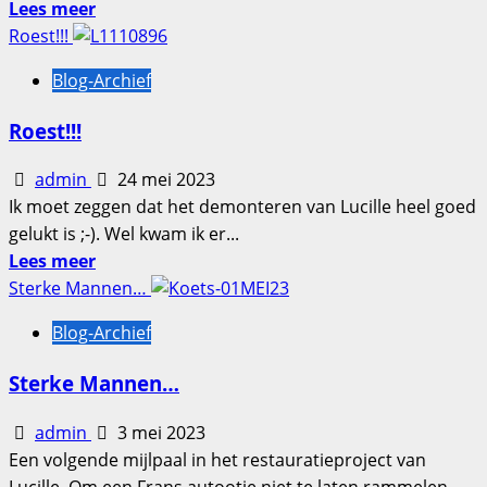
Lees
Lees meer
meer
Roest!!!
over
Blog-Archief
Lassen
Roest!!!
admin
24 mei 2023
Ik moet zeggen dat het demonteren van Lucille heel goed
gelukt is ;-). Wel kwam ik er...
Lees
Lees meer
meer
Sterke Mannen…
over
Blog-Archief
Roest!!!
Sterke Mannen…
admin
3 mei 2023
Een volgende mijlpaal in het restauratieproject van
Lucille. Om een Frans autootje niet te laten rammelen,