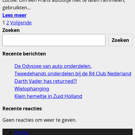
gebruikten...
Lees
Lees meer
meer
Berichten
1
2
Volgende
over
Zoeken
paginering
Sterke
Zoeken
Mannen…
Recente berichten
De Odyssee van auto onderdelen.
Tweedehands onderdelen bij de R4 Club Nederland
Darth Vader has returned?!
Wielophanging
Klein hemeltje in Zuid Holland
Recente reacties
Geen reacties om weer te geven.
Home