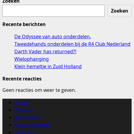
Zoeken
Zoeken
Recente berichten
De Odyssee van auto onderdelen.
Tweedehands onderdelen bij de R4 Club Nederland
Darth Vader has returned?!
Wielophanging
Klein hemeltje in Zuid Holland
Recente reacties
Geen reacties om weer te geven.
Home
Waarom
Restauratie
Kleurenschema
Elektrisch