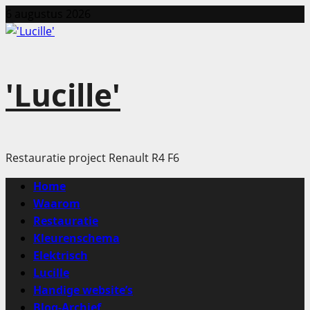
Ga
6 augustus 2026
naar
de
inhoud
'Lucille'
Restauratie project Renault R4 F6
Primair
Home
menu
Waarom
Restauratie
Kleurenschema
Elektrisch
Lucille
Handige website’s
Blog-Archief